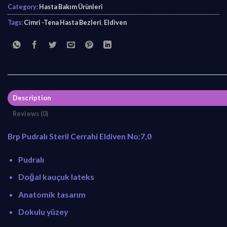
Category:
Hasta Bakım Ürünleri
i
c
c
e
Tags:
Cimri -Tena Hasta Bezleri
,
Eldiven
e
i
w
s
a
:
s
₺
:
1
₺
2
Description
1
,
3
5
Reviews (0)
,
0
Brp Pudralı Steril Cerrahi Eldiven No:7,0
9
.
0
Pudralı
.
Doğal kauçuk lateks
Anatomik tasarım
Dokulu yüzey