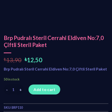
Brp Pudralı Steril Cerrahi Eldiven No:7,0
Çiftli Steril Paket
O
C
₺
13,90
₺
12,50
r
u
Brp Pudralı Steril Cerrahi Eldiven No:7,0 Çiftli Steril Paket
i
r
g
r
50 in stock
i
e
Brp Pudralı Steril Cerrahi Eldiven No:7,0 Çiftli Steril Paket quant
n
n
Add to cart
a
t
l
p
p
r
SKU:
BRP110
r
i