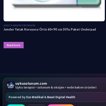
HASTA BAKIM ÜRÜNLERI
Jender Yatak Koruyucu Örtü 60×90 cm 30’lu Paket Underpad
₺
199,90
Read more
uykusolunum.com
Uyku terapisi • solunum & oksijen • evde bakım ürünleri
Powered by
Ece Medikal
&
Basel Digital Health