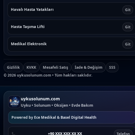
Havalı Hasta Yatakları
Git
Hasta Taşıma Lifti
Git
Medikal Elektronik
Git
Gizlilik
KVKK
Mesafeli Satış
İade & Değişim
SSS
©
2026
uykusolunum.com • Tüm hakları saklıdır.
uykusolunum.com
Uyku • Solunum • Oksijen • Evde Bakım
Powered by
Ece Medikal
&
Basel Digital Health
+90 XXX XXX XX XX
Telefon