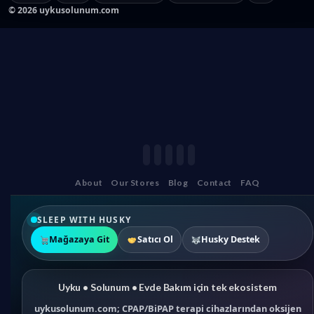
©
2026
uykusolunum.com
About
Our Stores
Blog
Contact
FAQ
SLEEP WITH HUSKY
Mağazaya Git
Satıcı Ol
Husky Destek
Uyku • Solunum • Evde Bakım için tek ekosistem
uykusolunum.com; CPAP/BiPAP terapi cihazlarından oksijen