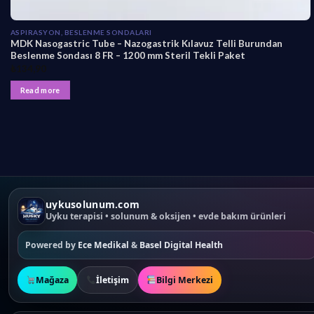
ASPIRASYON, BESLENME SONDALARI
MDK Nasogastric Tube – Nazogastrik Kılavuz Telli Burundan
Beslenme Sondası 8 FR – 1200 mm Steril Tekli Paket
₺
134,90
Read more
uykusolunum.com
Uyku terapisi • solunum & oksijen • evde bakım ürünleri
Powered by
Ece Medikal
&
Basel Digital Health
Mağaza
İletişim
Bilgi Merkezi