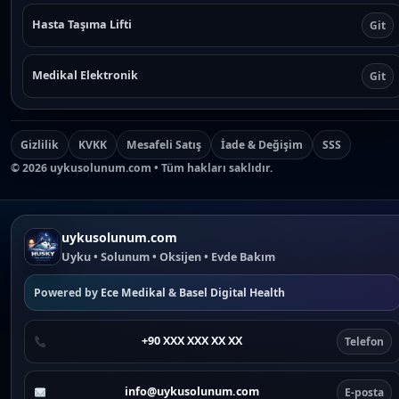
Hasta Taşıma Lifti
Git
Medikal Elektronik
Git
Gizlilik
KVKK
Mesafeli Satış
İade & Değişim
SSS
©
2026
uykusolunum.com • Tüm hakları saklıdır.
uykusolunum.com
Uyku • Solunum • Oksijen • Evde Bakım
Powered by
Ece Medikal
&
Basel Digital Health
+90 XXX XXX XX XX
Telefon
info@uykusolunum.com
E-posta