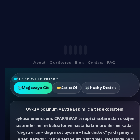
About
Our Stores
Blog
Contact
FAQ
SLEEP WITH HUSKY
Mağazaya Git
Satıcı Ol
Husky Destek
Uyku • Solunum • Evde Bakım için tek ekosistem
uykusolunum.com; CPAP/BiPAP terapi cihazlarından oksijen
sistemlerine, nebülizatör ve hasta bakım ürünlerine kadar
“doğru ürün + doğru set uyumu + hızlı destek” yaklaşımıyla
ilerler. Kategori rehberleri ve ürün vitrinleri sayesinde hem