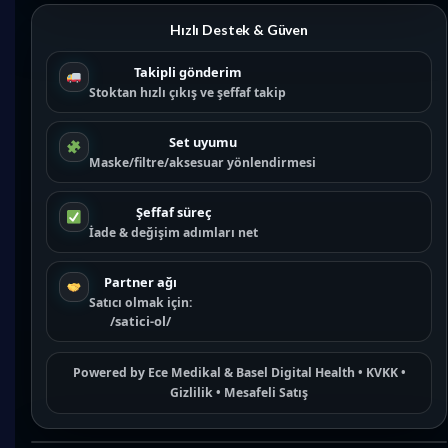
Hızlı Destek & Güven
Takipli gönderim
Stoktan hızlı çıkış ve şeffaf takip
Set uyumu
Maske/filtre/aksesuar yönlendirmesi
Şeffaf süreç
İade & değişim adımları net
Partner ağı
Satıcı olmak için:
/satici-ol/
Powered by
Ece Medikal
&
Basel Digital Health
•
KVKK
•
Gizlilik
•
Mesafeli Satış