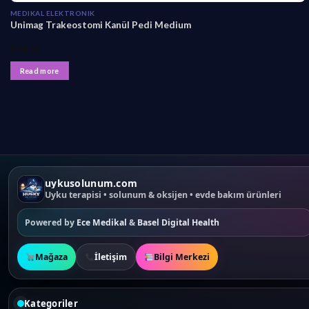
MEDIKAL ELEKTRONIK
Unimag Trakeostomi Kanül Pedi Medium
₺
14,00
Read more
uykusolunum.com
Uyku terapisi • solunum & oksijen • evde bakım ürünleri
Powered by
Ece Medikal
&
Basel Digital Health
Mağaza
İletişim
Bilgi Merkezi
Kategoriler