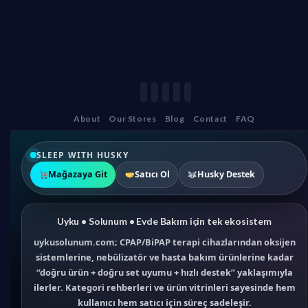
About
Our Stores
Blog
Contact
FAQ
SLEEP WITH HUSKY
Mağazaya Git
Satıcı Ol
Husky Destek
Uyku • Solunum • Evde Bakım için tek ekosistem
uykusolunum.com; CPAP/BiPAP terapi cihazlarından oksijen
sistemlerine, nebülizatör ve hasta bakım ürünlerine kadar
“doğru ürün + doğru set uyumu + hızlı destek” yaklaşımıyla
ilerler. Kategori rehberleri ve ürün vitrinleri sayesinde hem
kullanıcı hem satıcı için süreç sadeleşir.