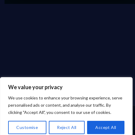
We value your privacy
We use cookies to enhance your browsing experience, serve
personalised ads or content, and analyse our traffic. By
clicking "Accept All", you consent to our use of cookies.
☰
☰
Ara
Ara
Sepet
Sepet
Destek
Destek
Kategoriler
Kategoriler
Customise
Reject All
Accept All
Ürün &
Ürün &
Ödeme
Ödeme
Husky
Husky
Menü
Menü
kategori
kategori