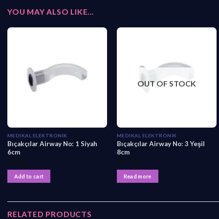
YOU MAY ALSO LIKE…
OUT OF STOCK
MEDIKAL ELEKTRONIK
MEDIKAL ELEKTRONIK
Bıçakçılar Airway No: 1 Siyah
Bıçakçılar Airway No: 3 Yeşil
6cm
8cm
₺
14,90
₺
14,90
Add to cart
Read more
RELATED PRODUCTS