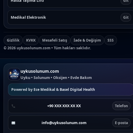
Hasta Taşıma Lifti
Git
Medikal Elektronik
Git
Gizlilik
KVKK
Mesafeli Satış
İade & Değişim
SSS
©
2026
uykusolunum.com • Tüm hakları saklıdır.
uykusolunum.com
Uyku • Solunum • Oksijen • Evde Bakım
Powered by
Ece Medikal
&
Basel Digital Health
+90 XXX XXX XX XX
Telefon
info@uykusolunum.com
E-posta