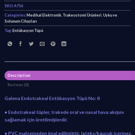
SKU:
A756
Categories:
Medikal Elektronik
,
Trakeostomi Ürünleri
,
Uyku ve
Solunum Cihazları
Tag:
Entübasyon Tüpü
Description
Reviews (0)
Galena Endotrakeal Entübasyon Tüpü No: 8
• Endotrakeal tüpler, trakede oral ve nasal hava akışını
sağlamak için üretilmişlerdir.
• PVC malzemeden imal edilmiştir, lateks/kauçuk içermez.