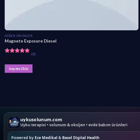
DIĞER ÜRÜNLER
Magnete Exposure Diesel
(0)
5 üzerinden
₺
29,00
5.00
oy
aldı
Sepete Ekle
uykusolunum.com
Uyku terapisi • solunum & oksijen • evde bakım ürünleri
Powered by
Ece Medikal
&
Basel Digital Health