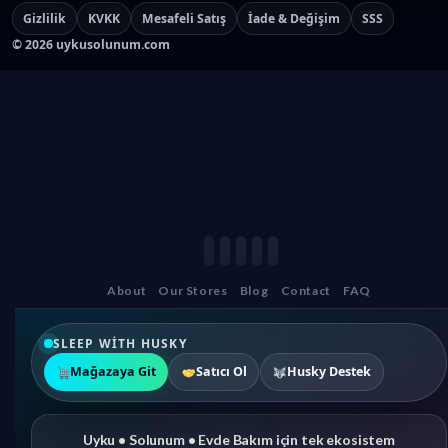
Gizlilik
KVKK
Mesafeli Satış
İade & Değişim
SSS
©
2026
uykusolunum.com
About
Our Stores
Blog
Contact
FAQ
SLEEP WITH HUSKY
Mağazaya Git
Satıcı Ol
Husky Destek
Uyku • Solunum • Evde Bakım için tek ekosistem