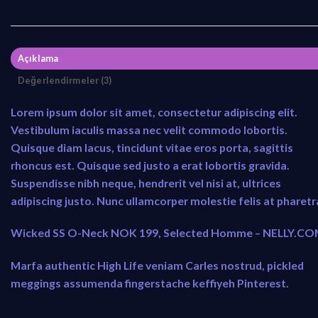
9
9
,
,
0
0
0
0
Açıklama
.
.
Değerlendirmeler (3)
Lorem ipsum dolor sit amet, consectetur adipiscing elit.
Vestibulum iaculis massa nec velit commodo lobortis.
Quisque diam lacus, tincidunt vitae eros porta, sagittis
rhoncus est. Quisque sed justo a erat lobortis gravida.
Suspendisse nibh neque, hendrerit vel nisi at, ultrices
adipiscing justo. Nunc ullamcorper molestie felis at pharetr
Wicked SS O-Neck NOK 199, Selected Homme – NELLY.C
Marfa authentic High Life veniam Carles nostrud, pickled
meggings assumenda fingerstache keffiyeh Pinterest.