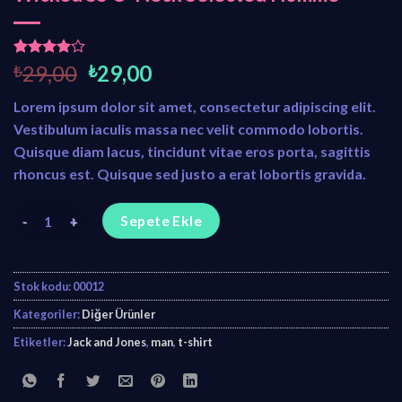
O
Ş
3
müşteri
₺
29,00
₺
29,00
puanına
r
u
dayanara
Lorem ipsum dolor sit amet, consectetur adipiscing elit.
i
a
k 5
üzerinden
Vestibulum iaculis massa nec velit commodo lobortis.
j
n
4.00
Quisque diam lacus, tincidunt vitae eros porta, sagittis
i
d
puan aldı
n
a
rhoncus est. Quisque sed justo a erat lobortis gravida.
a
k
Wicked SS O-Neck Selected Homme adet
l
i
Sepete Ekle
f
f
i
i
y
y
Stok kodu:
00012
a
a
Kategoriler:
Diğer Ürünler
t
t
:
:
Etiketler:
Jack and Jones
,
man
,
t-shirt
₺
₺
2
2