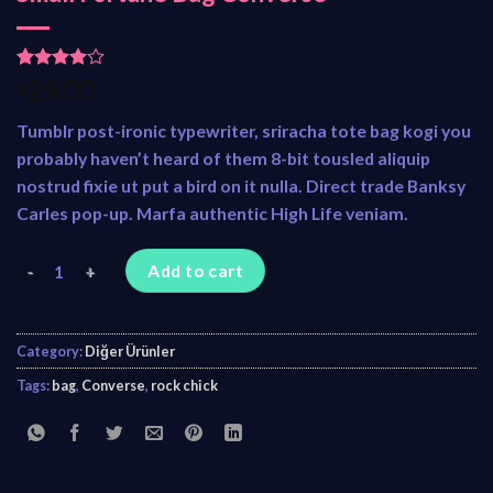
Rated
2
₺
29,00
4.00
out
of 5
Tumblr post-ironic typewriter, sriracha tote bag kogi you
based on
customer
probably haven’t heard of them 8-bit tousled aliquip
ratings
nostrud fixie ut put a bird on it nulla. Direct trade Banksy
Carles pop-up. Marfa authentic High Life veniam.
Small Fortune Bag Converse quantity
Add to cart
Category:
Diğer Ürünler
Tags:
bag
,
Converse
,
rock chick