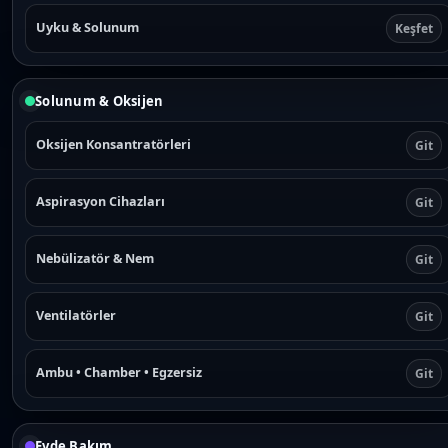
Uyku & Solunum
Keşfet
Solunum & Oksijen
Oksijen Konsantratörleri
Git
Aspirasyon Cihazları
Git
Nebülizatör & Nem
Git
Ventilatörler
Git
Ambu • Chamber • Egzersiz
Git
Evde Bakım