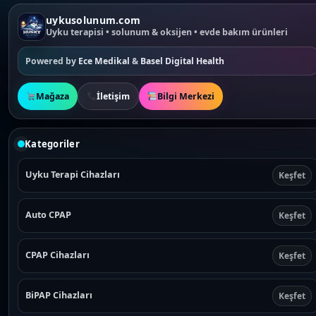
uykusolunum.com
Uyku terapisi • solunum & oksijen • evde bakım ürünleri
Powered by
Ece Medikal
&
Basel Digital Health
Mağaza
İletişim
Bilgi Merkezi
Kategoriler
Uyku Terapi Cihazları
Keşfet
Auto CPAP
Keşfet
CPAP Cihazları
Keşfet
BiPAP Cihazları
Keşfet