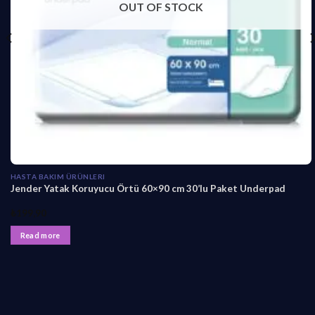
OUT OF STOCK
HASTA BAKIM ÜRÜNLERI
Jender Yatak Koruyucu Örtü 60×90 cm 30’lu Paket Underpad
₺
199,90
Read more