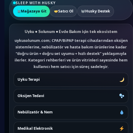
SLEEP WITH HUSKY
Mağazaya Git
Satıcı Ol
Husky Destek
Uyku • Solunum • Evde Bakım için tek ekosistem
uykusolunum.com; CPAP/BiPAP terapi cihazlarından oksijen
sistemlerine, nebülizatör ve hasta bakım ürünlerine kadar
“doğru ürün + doğru set uyumu + hızlı destek” yaklaşımıyla
ilerler. Kategori rehberleri ve ürün vitrinleri sayesinde hem
kullanıcı hem satıcı için süreç sadeleşir.
Uyku Terapi
Oksijen Tedavi
Nebülizatör & Nem
Medikal Elektronik