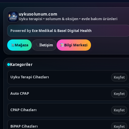
uykusolunum.com
Uyku terapisi • solunum & oksijen • evde bakım ürünleri
Powered by
Ece Medikal
&
Basel Digital Health
Mağaza
İletişim
Bilgi Merkezi
Kategoriler
Uyku Terapi Cihazları
Keşfet
Auto CPAP
Keşfet
CPAP Cihazları
Keşfet
BiPAP Cihazları
Keşfet