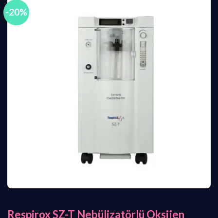
-20%
Respirox SZ-T Nebülizatörlü Oksijen