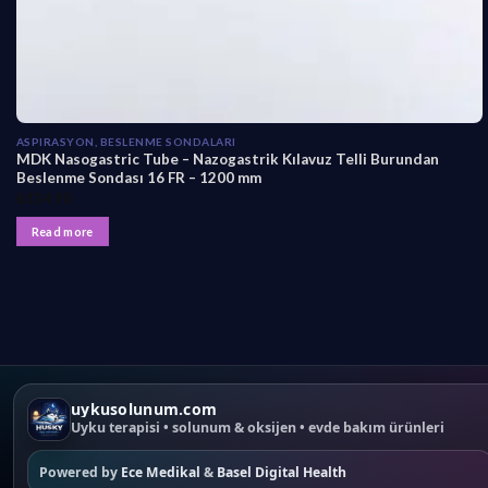
ASPIRASYON, BESLENME SONDALARI
MDK Nasogastric Tube – Nazogastrik Kılavuz Telli Burundan
Beslenme Sondası 16 FR – 1200 mm
₺
134,90
Read more
uykusolunum.com
Uyku terapisi • solunum & oksijen • evde bakım ürünleri
Powered by
Ece Medikal
&
Basel Digital Health