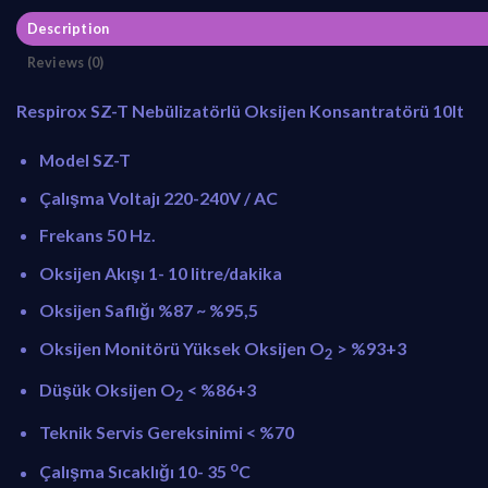
₺
4
Description
3
.
Reviews (0)
0
4
.
6
Respirox SZ-T Nebülizatörlü Oksijen Konsantratörü 10lt
5
0
7
,
Model SZ-T
0
0
,
0
Çalışma Voltajı 220-240V / AC
0
.
Frekans 50 Hz.
0
.
Oksijen Akışı 1- 10 litre/dakika
Oksijen Saflığı %87 ~ %95,5
Oksijen Monitörü Yüksek Oksijen O
> %93+3
2
Düşük Oksijen O
< %86+3
2
Teknik Servis Gereksinimi < %70
o
Çalışma Sıcaklığı 10- 35
C