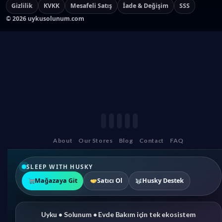
Gizlilik
KVKK
Mesafeli Satış
İade & Değişim
SSS
©
2026
uykusolunum.com
About
Our Stores
Blog
Contact
FAQ
SLEEP WITH HUSKY
Mağazaya Git
Satıcı Ol
Husky Destek
Uyku • Solunum • Evde Bakım için tek ekosistem