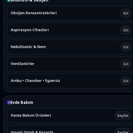
Oksijen Konsantratörleri
Git
Aspirasyon Cihazları
Git
Nebülizatör & Nem
Git
Ventilatörler
Git
Ambu • Chamber • Egzersiz
Git
Evde Bakım
Hasta Bakım Ürünleri
Keşfet
Havalı Yatak & Karyola
Keşfet