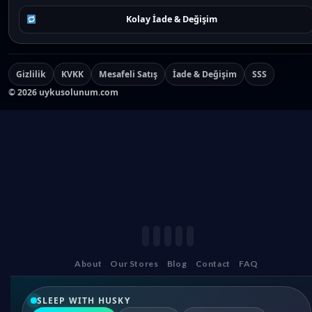
Kolay İade & Değişim
Gizlilik
KVKK
Mesafeli Satış
İade & Değişim
SSS
©
2026
uykusolunum.com
About
Our Stores
Blog
Contact
FAQ
SLEEP WITH HUSKY