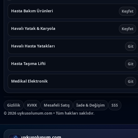
Hasta Bakım Ürünleri
Keşfet
Havalı Yatak & Karyola
Keşfet
Havalı Hasta Yatakları
Git
Hasta Taşıma Lifti
Git
Medikal Elektronik
Git
Gizlilik
KVKK
Mesafeli Satış
İade & Değişim
SSS
©
2026
uykusolunum.com • Tüm hakları saklıdır.
uykusolunum.com