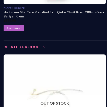
DIĞER ÜRÜNLER
Hartmann MoliCare Menalind Skin Çinko Oksit Krem 200ml – Yara
Bariyer Kremi
₺
599,90
Read more
RELATED PRODUCTS
OUT OF STOCK