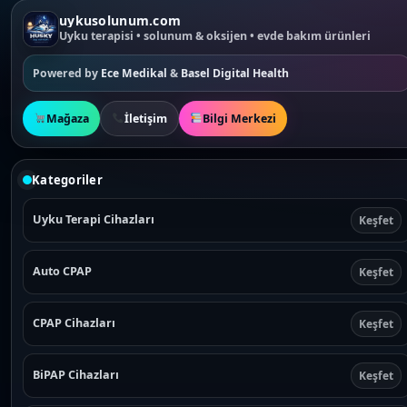
uykusolunum.com
Uyku terapisi • solunum & oksijen • evde bakım ürünleri
Powered by
Ece Medikal
&
Basel Digital Health
Mağaza
İletişim
Bilgi Merkezi
Kategoriler
Uyku Terapi Cihazları
Keşfet
Auto CPAP
Keşfet
CPAP Cihazları
Keşfet
BiPAP Cihazları
Keşfet