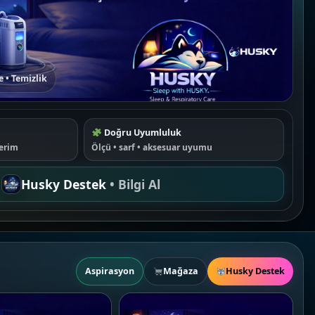
e • Temizlik
Doğru Uyumluluk
derim
Ölçü • sarf • aksesuar uyumu
Husky Destek
• Bilgi Al
Aspirasyon
Mağaza
Husky Destek