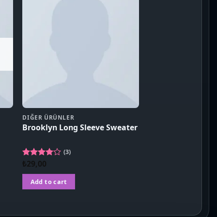
DIĞER ÜRÜNLER
Brooklyn Long Sleeve Sweater
(3)
₺
29,00
Rated
4.00
out
of 5
Add to cart