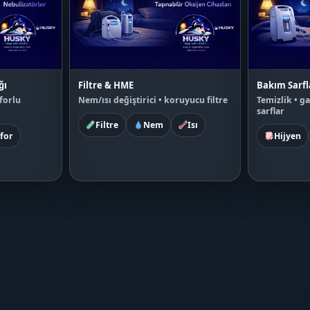
ğı
Filtre & HME
Bakım Sarfl
forlu
Nem/ısı değiştirici • koruyucu filtre
Temizlik • ga
sarflar
Filtre
Nem
Isı
for
Hijyen