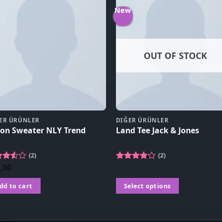
New
OUT OF STOCK
ER ÜRÜNLER
DIĞER ÜRÜNLER
on Sweater NLY Trend
Land Tee Jack & Jones
(2)
(2)
,00
ed
Rated
0
out
4.00
out
5
of 5
dd to cart
Select options
This
product