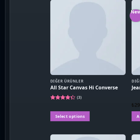
Ne
DIĞER ÜRÜNLER
DIĞ
All Star Canvas Hi Converse
Jea
(3)
₺
29
Rated
4.33
out
of 5
Select options
A
This
product