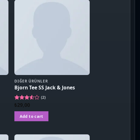
DIĞER ÜRÜNLER
Bjorn Tee SS Jack & Jones
(2)
₺
29,00
Rated
3.50
out
of 5
Add to cart