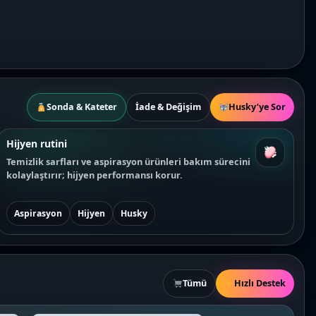
Sonda & Kateter
İade & Değişim
Husky’ye Sor
Hijyen rutini
Temizlik sarfları ve aspirasyon ürünleri bakım sürecini
kolaylaştırır; hijyen performansı korur.
Aspirasyon
Hijyen
Husky
Tümü
Hızlı Destek