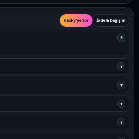
Husky’ye Sor
İade & Değişim
▾
▾
▾
▾
▾