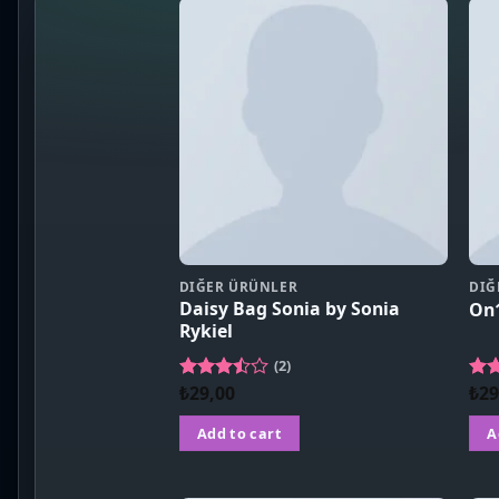
DIĞER ÜRÜNLER
DIĞ
Daisy Bag Sonia by Sonia
On1
Rykiel
(2)
₺
29,00
₺
29
Rated
Ra
3.50
out
out
of 5
Add to cart
A