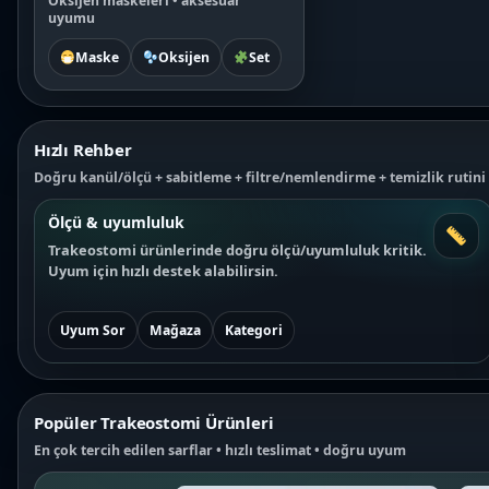
Oksijen maskeleri • aksesuar
uyumu
Maske
Oksijen
Set
Hızlı Rehber
Doğru kanül/ölçü + sabitleme + filtre/nemlendirme + temizlik rutini
Ölçü & uyumluluk
Trakeostomi ürünlerinde doğru ölçü/uyumluluk kritik.
Uyum için hızlı destek alabilirsin.
Uyum Sor
Mağaza
Kategori
Popüler Trakeostomi Ürünleri
En çok tercih edilen sarflar • hızlı teslimat • doğru uyum