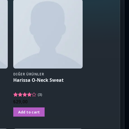
DIĞER ÜRÜNLER
Harissa O-Neck Sweat
(3)
₺
29,00
Rated
4.00
out
of 5
Add to cart