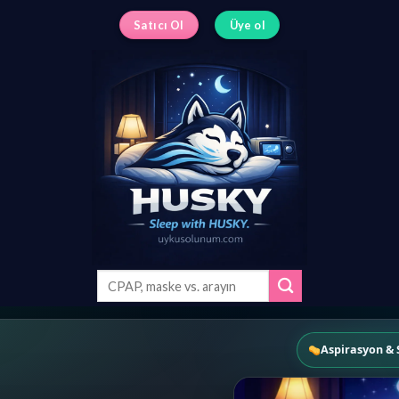
Satıcı Ol
Üye ol
Search
for:
Aspirasyon & 