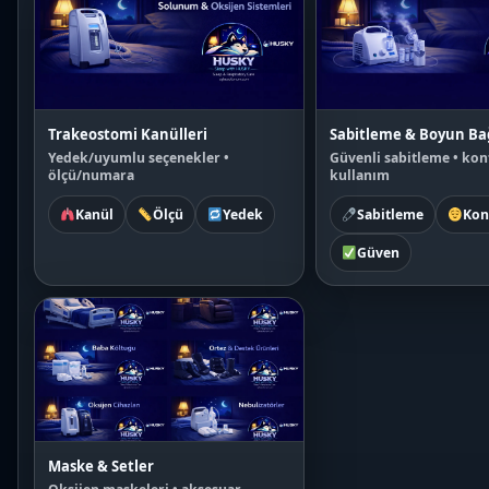
Trakeostomi Kanülleri
Sabitleme & Boyun Ba
Yedek/uyumlu seçenekler •
Güvenli sabitleme • kon
ölçü/numara
kullanım
Kanül
Ölçü
Yedek
Sabitleme
Kon
Güven
Maske & Setler