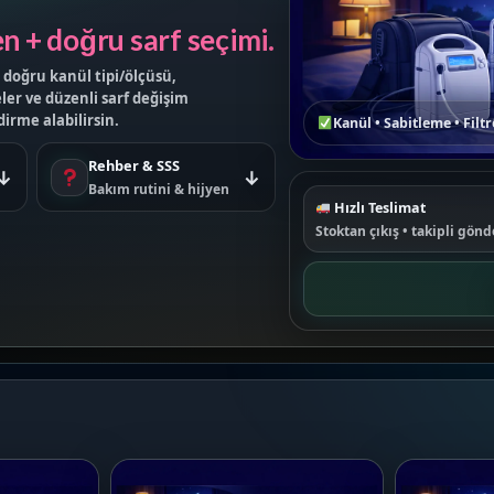
en + doğru sarf seçimi.
 doğru kanül tipi/ölçüsü,
er ve düzenli sarf değişim
irme alabilirsin.
Kanül • Sabitleme • Filtr
Rehber & SSS
↓
↓
Bakım rutini & hijyen
Hızlı Teslimat
Stoktan çıkış • takipli gön