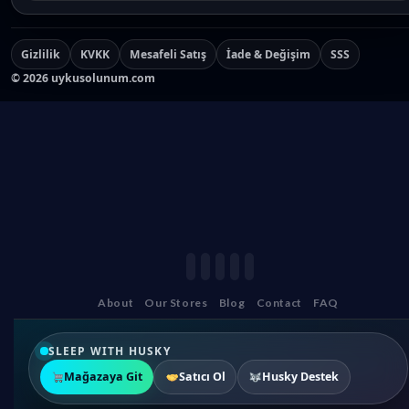
Gizlilik
KVKK
Mesafeli Satış
İade & Değişim
SSS
©
2026
uykusolunum.com
About
Our Stores
Blog
Contact
FAQ
SLEEP WITH HUSKY
Mağazaya Git
Satıcı Ol
Husky Destek