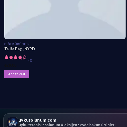
DIĞER ÜRÜNLER
Talifa Bag , NYPD
(3)
Rated
₺
29,00
4.00
out
of 5
Add to cart
uykusolunum.com
Uyku terapisi • solunum & oksijen • evde bakım ürünleri